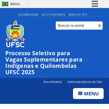
BRASIL
Simplifique!
ACESSIBILIDADE
ALTO CONTRASTE
MAPA DO SITE
Comunica BR
Participe
Acesso à informação
Legislação
Processo Seletivo para
Canais
Vagas Suplementares para
Indígenas e Quilombolas
UFSC 2025
Área Restrita
Administradores do Site
MENU