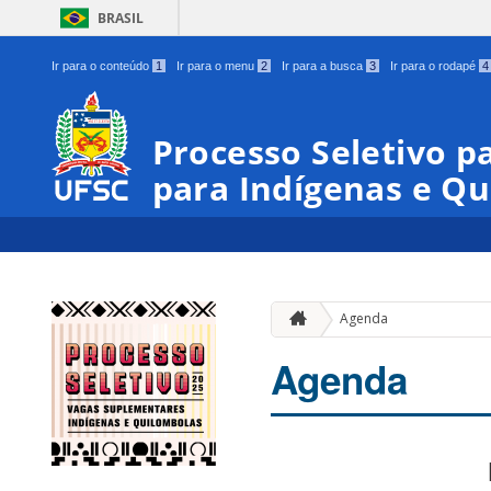
BRASIL
Ir para o conteúdo
1
Ir para o menu
2
Ir para a busca
3
Ir para o rodapé
4
Processo Seletivo 
para Indígenas e Q
Agenda
Agenda